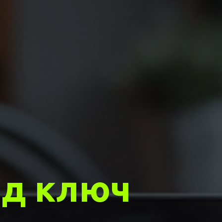
од ключ